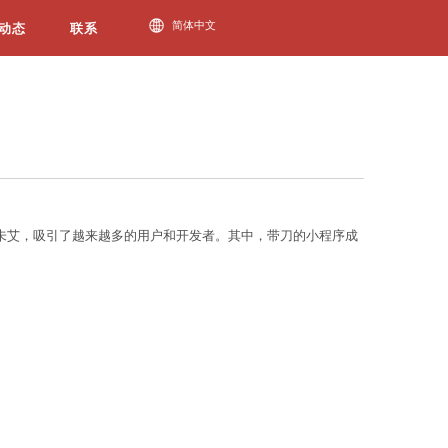
必一运动动态
部分。而在这个庞大的应用市场中，小程序方兴未艾，
斗，感受到江湖的风云变幻。
bsport体育官网