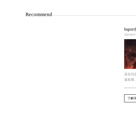
总结
盲僧原画游戏内容围绕角色设定与背景
家的满意度。
上一篇 : 必一运动B·Sport：制作游戏时为什
下一篇 : Bsports必一网页版：3D全彩游戏怎么